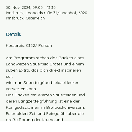
30. Nov. 2024, 09:00 – 13:30
Innsbruck, Leopoldstraße 34/Innenhof, 6020
Innsbruck, Österreich
Details
Kurspreis: €152/ Person
Am Programm stehen das Backen eines 
Landweizen Sauerteig Brotes und einem 
süßen Extra, das dich direkt inspirieren 
soll, 
wie man Sauerteigüberbleibsel lecker 
verwerten kann. 
Das Backen mit Weizen Sauerteigen und 
deren Langzeitteigführung ist eine der 
Königsdisziplinen im Brotbackuniversum. 
Es erfoldert Zeit und Feingefühl aber die 
große Porung der Krume und 
aromatische Kruste können sich sehen 