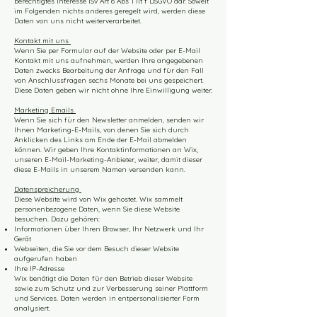
berechtigtes Interesse iSv Art 6 Abs 1 lit f DSGVO dar. Soweit
im Folgenden nichts anderes geregelt wird, werden diese
Daten von uns nicht weiterverarbeitet.
Kontakt mit uns
Wenn Sie per Formular auf der Website oder per E-Mail
Kontakt mit uns aufnehmen, werden Ihre angegebenen
Daten zwecks Bearbeitung der Anfrage und für den Fall
von Anschlussfragen sechs Monate bei uns gespeichert.
Diese Daten geben wir nicht ohne Ihre Einwilligung weiter.
Marketing Emails
Wenn Sie sich für den Newsletter anmelden, senden wir
Ihnen Marketing-E-Mails, von denen Sie sich durch
Anklicken des Links am Ende der E-Mail abmelden
können. Wir geben Ihre Kontaktinformationen an Wix,
unseren E-Mail-Marketing-Anbieter, weiter, damit dieser
diese E-Mails in unserem Namen versenden kann.
Datenspreicherung
Diese Website wird von Wix gehostet. Wix sammelt
personenbezogene Daten, wenn Sie diese Website
besuchen. Dazu gehören:
Informationen über Ihren Browser, Ihr Netzwerk und Ihr
Gerät
Webseiten, die Sie vor dem Besuch dieser Website
aufgerufen haben
Ihre IP-Adresse
Wix benötigt die Daten für den Betrieb dieser Website
sowie zum Schutz und zur Verbesserung seiner Plattform
und Services. Daten werden in entpersonalisierter Form
analysiert.