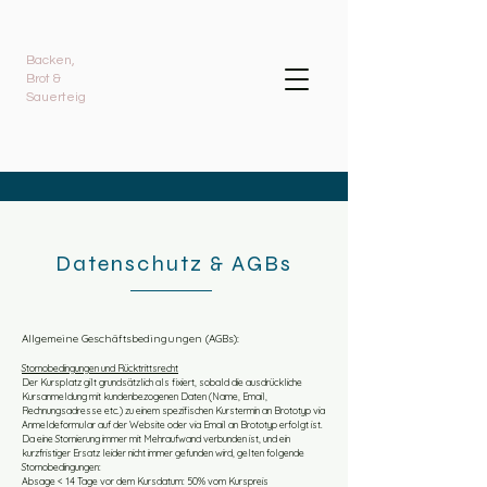
Backen,
Brot &
Sauerteig
Datenschutz & AGBs
Allgemeine Geschäftsbedingungen (AGBs):
Stornobedingungen und Rücktrittsrecht
Der Kursplatz gilt grundsätzlich als fixiert, sobald die ausdrückliche
Kursanmeldung mit kundenbezogenen Daten (Name, Email,
Rechnungsadresse etc.) zu einem spezifischen Kurstermin an Brototyp via
Anmeldeformular auf der Website oder via Email an Brototyp erfolgt ist.
Da eine Stornierung immer mit Mehraufwand verbunden ist, und ein
kurzfristiger Ersatz leider nicht immer gefunden wird, gelten folgende
Stornobedingungen:
Absage < 14 Tage vor dem Kursdatum: 50% vom Kurspreis