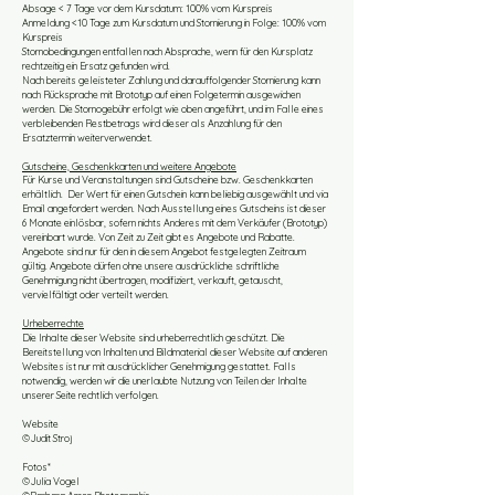
Absage < 7 Tage vor dem Kursdatum: 100% vom Kurspreis
Anmeldung <10 Tage zum Kursdatum und Stornierung in Folge: 100% vom
Kurspreis
Stornobedingungen entfallen nach Absprache, wenn für den Kursplatz
rechtzeitig ein Ersatz gefunden wird.
Nach bereits geleisteter Zahlung und darauffolgender Stornierung kann
nach Rücksprache mit Brototyp auf einen Folgetermin ausgewichen
werden. Die Stornogebühr erfolgt wie oben angeführt, und im Falle eines
verbleibenden Restbetrags wird dieser als Anzahlung für den
Ersatztermin weiterverwendet.
Gutscheine, Geschenkkarten und weitere Angebote
Für Kurse und Veranstaltungen sind Gutscheine bzw. Geschenkkarten
erhältlich. Der Wert für einen Gutschein kann beliebig ausgewählt und via
Email angefordert werden. Nach Ausstellung eines Gutscheins ist dieser
6 Monate einlösbar, sofern nichts Anderes mit dem Verkäufer (Brototyp)
vereinbart wurde. Von Zeit zu Zeit gibt es Angebote und Rabatte.
Angebote sind nur für den in diesem Angebot festgelegten Zeitraum
gültig. Angebote dürfen ohne unsere ausdrückliche schriftliche
Genehmigung nicht übertragen, modifiziert, verkauft, getauscht,
vervielfältigt oder verteilt werden. ​
Urheberrechte
Die Inhalte dieser Website sind urheberrechtlich geschützt. Die
Bereitstellung von Inhalten und Bildmaterial dieser Website auf anderen
Websites ist nur mit ausdrücklicher Genehmigung gestattet. Falls
notwendig, werden wir die unerlaubte Nutzung von Teilen der Inhalte
unserer Seite rechtlich verfolgen.
Website
©
Judit Stroj ​
Fotos*
©
Julia Vogel