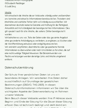
©Barbara Amon Photographie
©Elisabeth Reidlinger
©Judit Stroj
Inhalte
Wir entwickeln die Inhalte dieser Webseite ständig weiter und bemühen
uns korrekte und aktuelle Informationen bereitzustellen. Trotzdem sind
inhaltliche und sachliche Fehler nicht vollständig auszuschließen. Wir
übernehmen deshalb keinerlei Garantie und Haftung für die Richtigkeit,
Aktualität und Vollständigkeit der bereitgestellten Informationen. Dies
gilt speziell auch für alle Inhalte, die seitens Dritter bereitgestellt
wurden. ​
Wir behalten es uns vor, Teile der Seiten oder das gesamte Angebot
ohne gesonderte Ankündigung zu verändern, zu ergänzen, zu löschen oder
die Veröffentlichung zeitweise oder endgültig einzustellen.​
Wir sind nicht verpflichtet, übermittelte oder gespeicherte fremde
Informationen zu überwachen oder nach Umständen zu forschen, die auf
eine rechtswidrige Tätigkeit hinweisen. Bei Bekanntwerden von
Rechtsverletzungen werden derartige Links und Inhalte umgehend
entfernt.
Datenschutzerklärung
Der Schutz Ihrer persönlichen Daten ist uns ein
besonderes Anliegen. Wir verarbeiten Ihre Daten daher
ausschließlich auf Grundlage der gesetzlichen
Bestimmungen (DSGVO, TKG 2003). In diesen
Datenschutzinformationen informieren wir Sie über die
wichtigsten Aspekte der Datenverarbeitung im Rahmen
unserer Website.
Beim Besuch dieser Webseite werden Ihre IP-Adresse sowie
Beginn und Ende der Sitzung für die Dauer dieser Sitzung
erfasst. Dies ist technisch bedingt und stellt damit ein