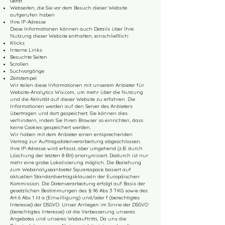
Gerät
Webseiten, die Sie vor dem Besuch dieser Website
aufgerufen haben
Ihre IP-Adresse
Diese Informationen können auch Details über Ihre
Nutzung dieser Website enthalten, einschließlich:
Klicks
Interne Links
Besuchte Seiten
Scrollen
Suchvorgänge
Zeitstempel
Wir teilen diese Informationen mit unserem Anbieter für
Website-Analytics Wix.com, um mehr über die Nutzung
und die Aktivität auf dieser Website zu erfahren. Die
Informationen werden auf den Server des Anbieters
übertragen und dort gespeichert. Sie können dies
verhindern, indem Sie Ihren Browser so einrichten, dass
keine Cookies gespeichert werden.
Wir haben mit dem Anbieter einen entsprechenden
Vertrag zur Auftragsdatenverarbeitung abgeschlossen.
Ihre IP-Adresse wird erfasst, aber umgehend (z.B. durch
Löschung der letzten 8 Bit) anonymisiert. Dadurch ist nur
mehr eine grobe Lokalisierung möglich. Die Beziehung
zum Webanalyseanbieter Squarespace basiert auf
aktuellen Standardvertragsklauseln der Europäischen
Kommission. Die Datenverarbeitung erfolgt auf Basis der
gesetzlichen Bestimmungen des § 96 Abs 3 TKG sowie des
Art 6 Abs 1 lit a (Einwilligung) und/oder f (berechtigtes
Interesse) der DSGVO. Unser Anliegen im Sinne der DSGVO
(berechtigtes Interesse) ist die Verbesserung unseres
Angebotes und unseres Webauftritts. Da uns die