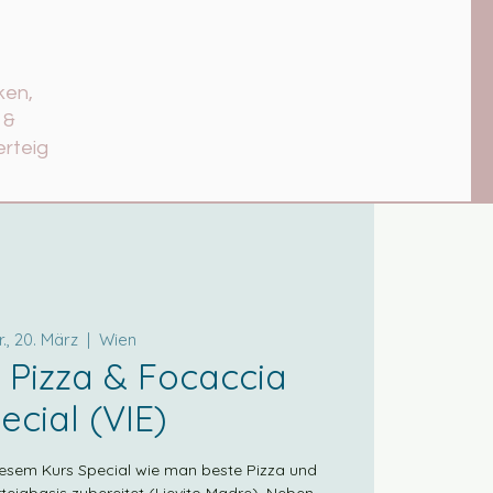
ken,
 &
erteig
r., 20. März
  |  
Wien
 Pizza & Focaccia
ecial (VIE)
 diesem Kurs Special wie man beste Pizza und