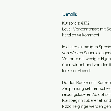
Details
Kurspreis: €132
Level: Vorkenntnisse mit Sau
herzlich willkommen! 
In dieser einmaligen Speci
von Weizen Sauerteig, gena
Variante mit weniger Hydra
üben wir anhand von den ita
leckerer Abend!
Da das Backen mit Sauertei
Zeitplanung sehr entscheid
reibungsloseren Ablauf sch
Kursbeginn zubereitet, un
Pizza Teiglinge werden ge