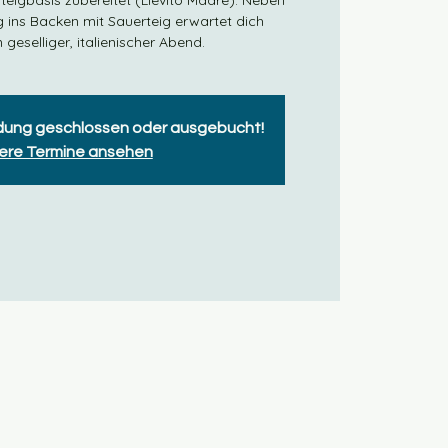
eigbasis zubereitet (Lievito Madre). Neben
g ins Backen mit Sauerteig erwartet dich
geselliger, italienischer Abend.
ldung geschlossen oder ausgebucht!
ere Termine ansehen