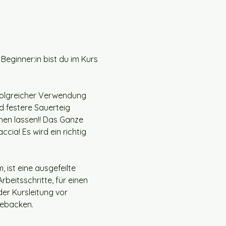
 Beginner:in bist du im Kurs 
folgreicher Verwendung 
 festere Sauerteig 
hen lassen!! Das Ganze 
cia! Es wird ein richtig 
ist eine ausgefeilte 
eitsschritte, für einen 
er Kursleitung vor 
gebacken. 