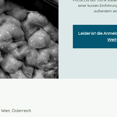
Focaccia auf 100% Sauert
einer kurzen Einführun
außerdem ein 
Leider ist die Anme
Weit
 Wien, Österreich