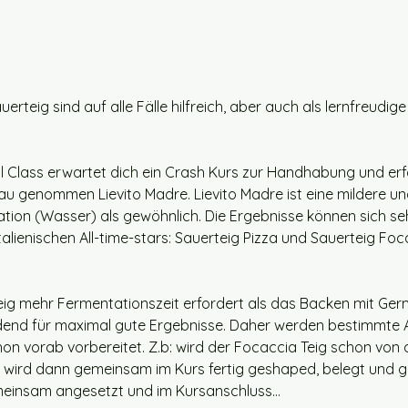
erteig sind auf alle Fälle hilfreich, aber auch als lernfreudige
al Class erwartet dich ein Crash Kurs zur Handhabung und er
u genommen Lievito Madre. Lievito Madre ist eine mildere und
tion (Wasser) als gewöhnlich. Die Ergebnisse können sich se
lienischen All-time-stars: Sauerteig Pizza und Sauerteig Focac
g mehr Fermentationszeit erfordert als das Backen mit Germ, 
end für maximal gute Ergebnisse. Daher werden bestimmte Arb
on vorab vorbereitet. Z.b: wird der Focaccia Teig schon von d
d wird dann gemeinsam im Kurs fertig geshaped, belegt und 
meinsam angesetzt und im Kursanschluss…